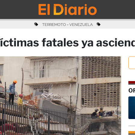
TERREMOTO
-
VENEZUELA
víctimas fatales ya ascien
O