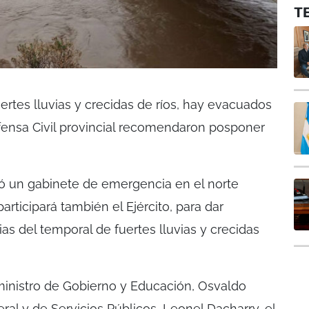
T
rtes lluvias y crecidas de ríos, hay evacuados
fensa Civil provincial recomendaron posponer
mó un gabinete de emergencia en el norte
rticipará también el Ejército, para dar
as del temporal de fuertes lluvias y crecidas
 ministro de Gobierno y Educación, Osvaldo
eral y de Servicios Públicos, Leonel Dacharry, el