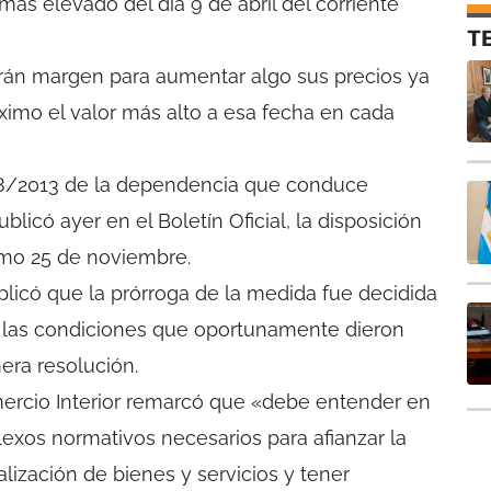
 más elevado del día 9 de abril del corriente
T
drán margen para aumentar algo sus precios ya
mo el valor más alto a esa fecha en cada
108/2013 de la dependencia que conduce
licó ayer en el Boletín Oficial, la disposición
imo 25 de noviembre.
plicó que la prórroga de la medida fue decidida
n las condiciones que oportunamente dieron
mera resolución.
rcio Interior remarcó que «debe entender en
plexos normativos necesarios para afianzar la
lización de bienes y servicios y tener