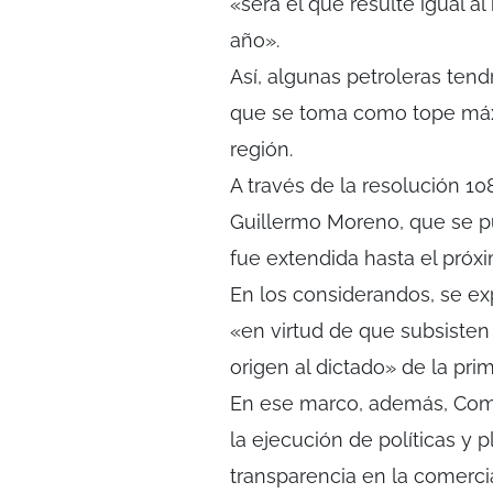
«será el que resulte igual al
año».
Así, algunas petroleras ten
que se toma como tope máxi
región.
A través de la resolución 
Guillermo Moreno, que se pub
fue extendida hasta el próx
En los considerandos, se ex
«en virtud de que subsiste
origen al dictado» de la pri
En ese marco, además, Come
la ejecución de políticas y 
transparencia en la comercia