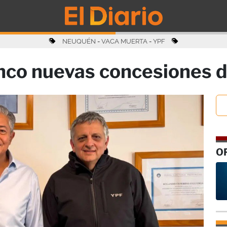
NEUQUÉN
-
VACA MUERTA
-
YPF
nco nuevas concesiones d
O