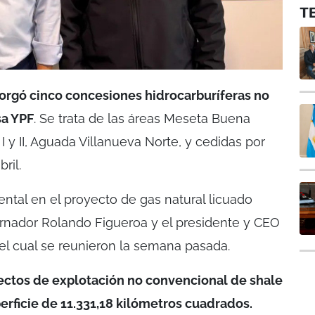
T
rgó cinco concesiones hidrocarburíferas no
sa YPF
. Se trata de las áreas Meseta Buena
 I y II, Aguada Villanueva Norte, y cedidas por
ril.
ntal en el proyecto de gas natural licuado
rnador Rolando Figueroa y el presidente y CEO
 el cual se reunieron la semana pasada.
yectos de explotación no convencional de shale
perficie de 11.331,18 kilómetros cuadrados.