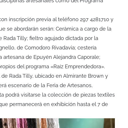
 disciplinas artesanales como del Programa
 con inscripción previa al teléfono 297 4281710 y
que se abordarán serán: Cerámica a cargo de la
Rada Tilly; fieltro agujado dictada por la
gnello, de Comodoro Rivadavia; cestería
la artesana de Epuyén Alejandra Caporale;
ropios del programa «Raíz Emprendedora».
l de Rada Tilly, ubicado en Almirante Brown y
rá escenario de la Feria de Artesanos,
a podrá visitarse la colección de piezas textiles
, que permanecerá en exhibición hasta el 7 de