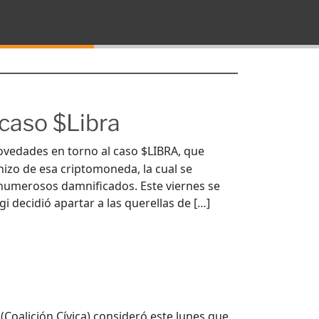
caso $Libra
ovedades en torno al caso $LIBRA, que
 hizo de esa criptomoneda, la cual se
numerosos damnificados. Este viernes se
i decidió apartar a las querellas de […]
(Coalición Cívica) consideró este lunes que