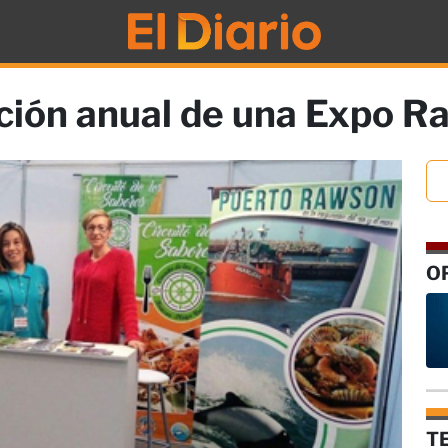
ación anual de una Expo 
O
T