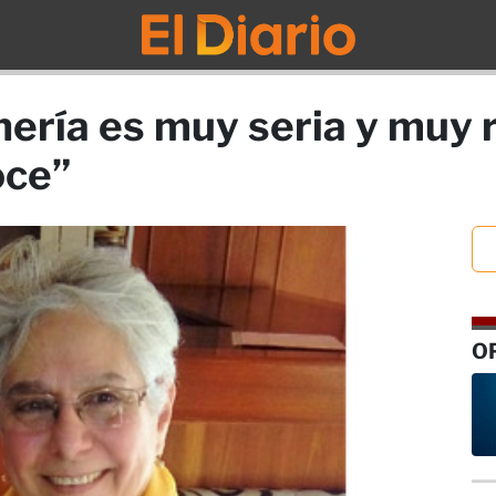
nería es muy seria y muy 
oce”
O