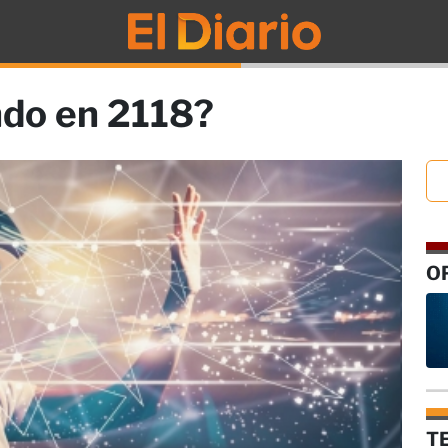
do en 2118?
O
T