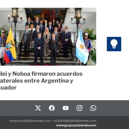
lei y Noboa firmaron acuerdos
laterales entre Argentina y
cuador
redaccion@eldiarioweb.com
-
publicidad@eldiarioweb.com
www.grupoazulmedia.com