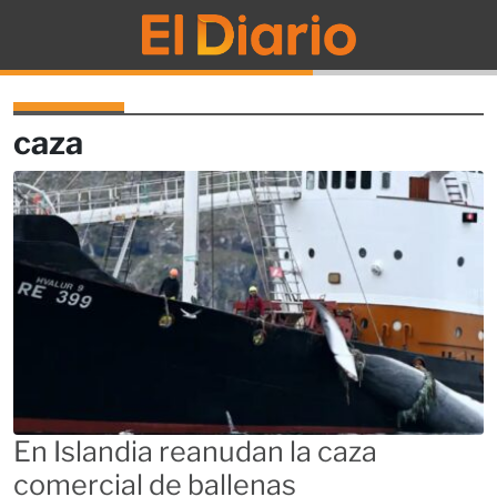
El Diario
caza
En Islandia reanudan la caza
comercial de ballenas