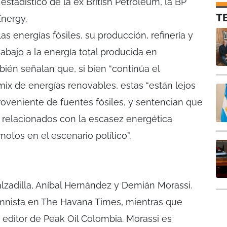
estadístico de la ex British Petroleum, la BP
T
Energy.
las energías fósiles, su producción, refinería y
abajo a la energía total producida en
bién señalan que, si bien “continúa el
mix de energías renovables, estas “están lejos
oveniente de fuentes fósiles, y sentencian que
e relacionados con la escasez energética
otos en el escenario político”.
lzadilla, Aníbal Hernández y Demián Morassi.
umnista en The Havana Times, mientras que
editor de Peak Oil Colombia. Morassi es