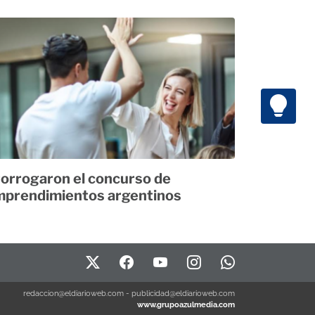
orrogaron el concurso de
prendimientos argentinos
redaccion@eldiarioweb.com
-
publicidad@eldiarioweb.com
www.grupoazulmedia.com