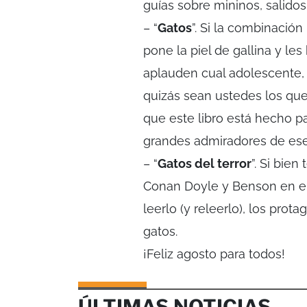
guías sobre mininos, salido
– “
Gatos
”. Si la combinació
pone la piel de gallina y le
aplauden cual adolescente, 
quizás sean ustedes los que
que este libro está hecho p
grandes admiradores de ese 
– “
Gatos del terror
”. Si bien
Conan Doyle y Benson en el 
leerlo (y releerlo), los prot
gatos.
¡Feliz agosto para todos!
ÚLTIMAS NOTICIAS