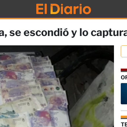
, se escondió y lo captur
O
T