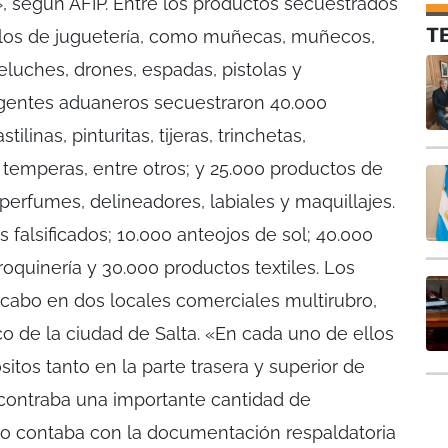
 según AFIP. Entre los productos secuestrados
T
ulos de juguetería, como muñecas, muñecos,
 peluches, drones, espadas, pistolas y
gentes aduaneros secuestraron 40.000
ilinas, pinturitas, tijeras, trinchetas,
 temperas, entre otros; y 25.000 productos de
perfumes, delineadores, labiales y maquillajes.
s falsificados; 10.000 anteojos de sol; 40.000
rroquinería y 30.000 productos textiles. Los
 cabo en dos locales comerciales multirubro,
co de la ciudad de Salta. «En cada uno de ellos
tos tanto en la parte trasera y superior de
contraba una importante cantidad de
no contaba con la documentación respaldatoria