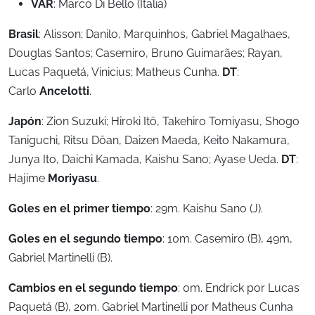
VAR
: Marco Di Bello (Italia)
Brasil
: Alisson; Danilo, Marquinhos, Gabriel Magalhaes,
Douglas Santos; Casemiro, Bruno Guimarães; Rayan,
Lucas Paquetá, Vinicius; Matheus Cunha.
DT
:
Carlo
Ancelotti
.
Japón
: Zion Suzuki; Hiroki Itō, Takehiro Tomiyasu, Shogo
Taniguchi, Ritsu Dōan, Daizen Maeda, Keito Nakamura,
Junya Ito, Daichi Kamada, Kaishu Sano; Ayase Ueda.
DT
:
Hajime
Moriyasu
.
Goles en el primer tiempo
: 29m. Kaishu Sano (J).
Goles en el segundo tiempo
: 10m. Casemiro (B), 49m,
Gabriel Martinelli (B).
Cambios en el segundo tiempo
: 0m. Endrick por Lucas
Paquetá (B), 20m. Gabriel Martinelli por Matheus Cunha