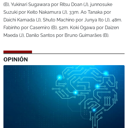
(B), Yukinari Sugawara por Ritsu Doan (J), junnosuke
Suzuki por Keito Nakamura (J), 33m. Ao Tanaka por
Daichi Kamada (J), Shuto Machino por Junya Ito (J), 48m.
Fabinho por Casemiro (B), 52m. Koki Ogawa por Daizen
Maeda (J), Danilo Santos por Bruno Guimarães (B).
OPINIÓN