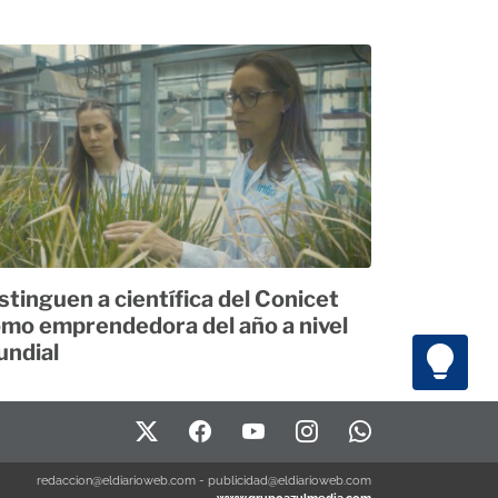
stinguen a científica del Conicet
mo emprendedora del año a nivel
ndial
redaccion@eldiarioweb.com
-
publicidad@eldiarioweb.com