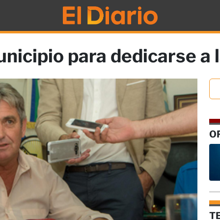
unicipio para dedicarse a
O
T