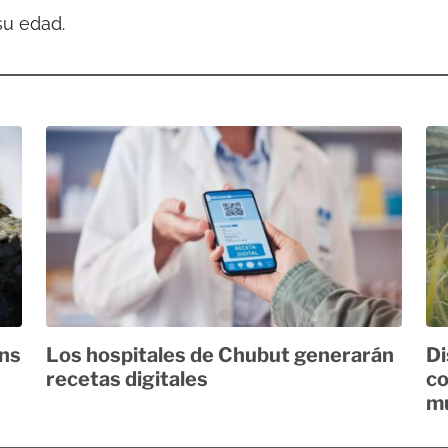
 su edad.
ans
Los hospitales de Chubut generarán
Di
recetas digitales
co
mu