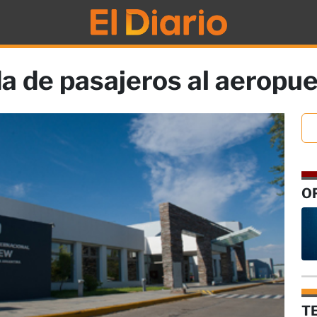
da de pasajeros al aeropu
O
T