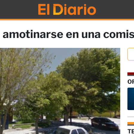
 amotinarse en una comis
O
T