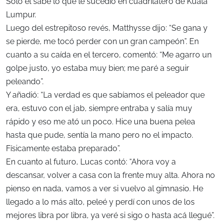
Solo él sabe lo que le sucedió en cuadrilátero de Kuala
Lumpur.
Luego del estrepitoso revés, Matthysse dijo: “Se gana y
se pierde, me tocó perder con un gran campeón”. En
cuanto a su caída en el tercero, comentó: “Me agarro un
golpe justo, yo estaba muy bien; me paré a seguir
peleando”.
Y añadió: “La verdad es que sabíamos el peleador que
era, estuvo con el jab, siempre entraba y salía muy
rápido y eso me ató un poco. Hice una buena pelea
hasta que pude, sentía la mano pero no el impacto.
Físicamente estaba preparado”.
En cuanto al futuro, Lucas contó: “Ahora voy a
descansar, volver a casa con la frente muy alta. Ahora no
pienso en nada, vamos a ver si vuelvo al gimnasio. He
llegado a lo más alto, peleé y perdí con unos de los
mejores libra por libra, ya veré si sigo o hasta acá llegué”.