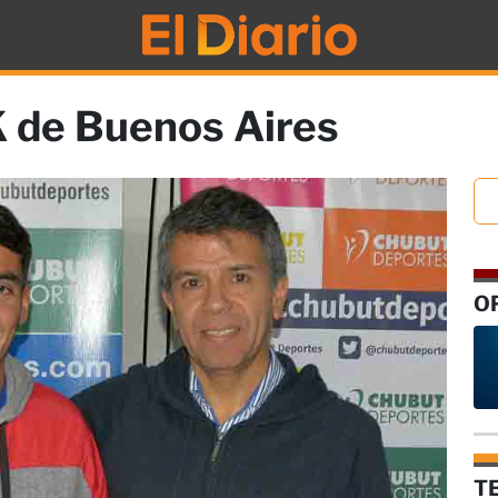
K de Buenos Aires
O
T