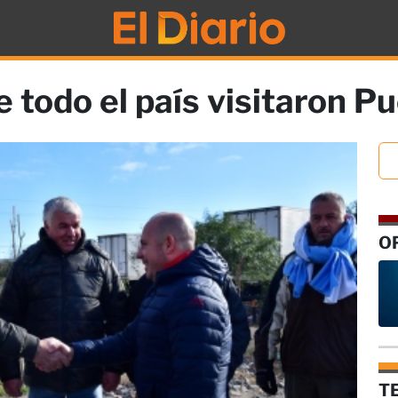
 todo el país visitaron P
O
T