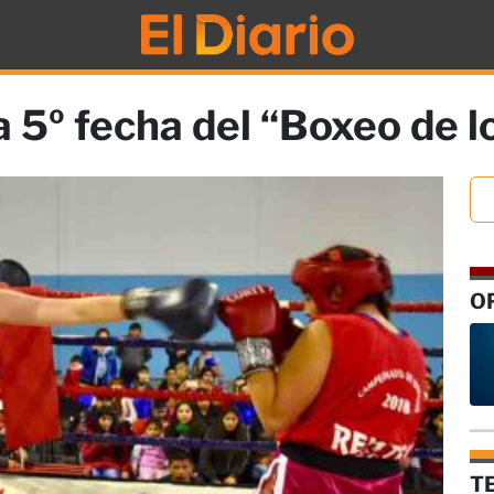
 5º fecha del “Boxeo de l
O
T