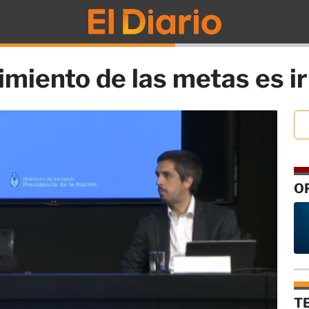
imiento de las metas es i
O
T