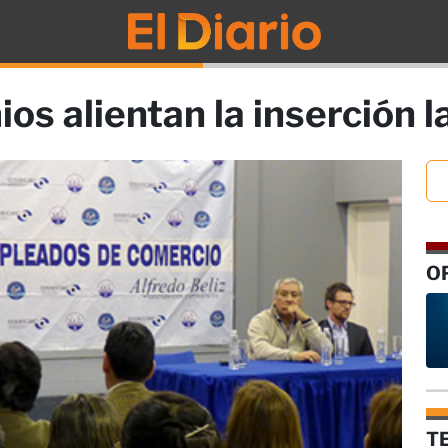
os alientan la inserción l
O
T