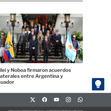
lei y Noboa firmaron acuerdos
laterales entre Argentina y
cuador
redaccion@eldiarioweb.com
-
publicidad@eldiarioweb.com