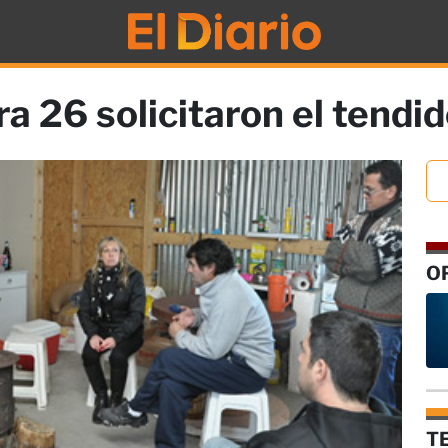
a 26 solicitaron el tendid
O
T