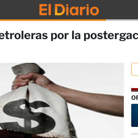
etroleras por la posterga
O