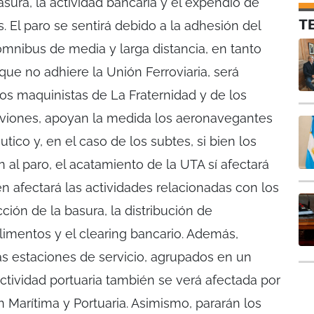
asura, la actividad bancaria y el expendio de
T
s. El paro se sentirá debido a la adhesión del
ómnibus de media y larga distancia, en tanto
nque no adhiere la Unión Ferroviaria, será
los maquinistas de La Fraternidad y de los
 aviones, apoyan la medida los aeronavegantes
tico y, en el caso de los subtes, si bien los
al paro, el acatamiento de la UTA sí afectará
én afectará las actividades relacionadas con los
ión de la basura, la distribución de
limentos y el clearing bancario. Además,
s estaciones de servicio, agrupados en un
actividad portuaria también se verá afectada por
 Marítima y Portuaria. Asimismo, pararán los