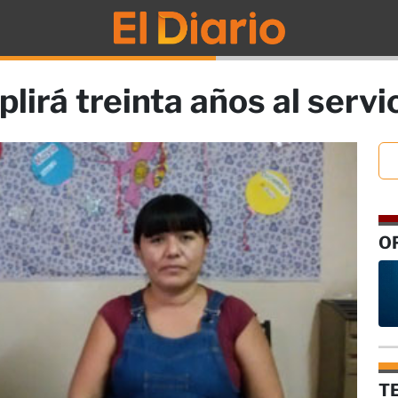
lirá treinta años al serv
O
T