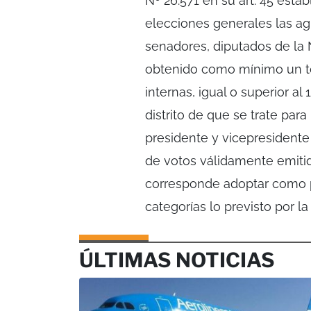
Nº 26.571 en su art. 45 esta
elecciones generales las ag
senadores, diputados de la 
obtenido como mínimo un tot
internas, igual o superior a
distrito de que se trate para
presidente y vicepresidente
de votos válidamente emitido
corresponde adoptar como p
categorías lo previsto por l
ÚLTIMAS NOTICIAS