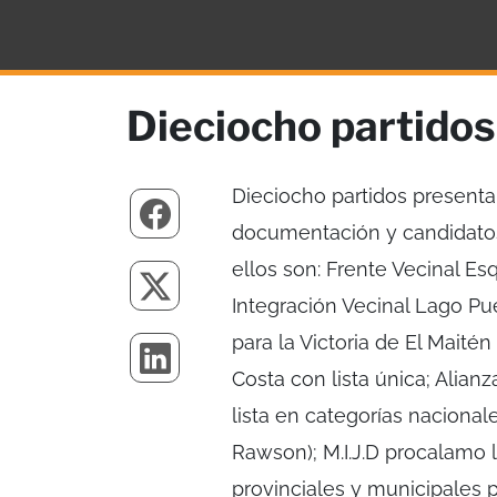
Dieciocho partidos
Dieciocho partidos presentar
documentación y candidatos
ellos son: Frente Vecinal E
Integración Vecinal Lago Pueb
para la Victoria de El Maitén
Costa con lista única; Alia
lista en categorías nacional
Rawson); M.I.J.D procalamo l
provinciales y municipales p