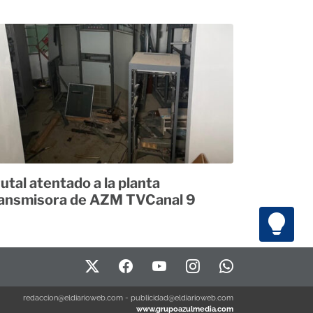
utal atentado a la planta
ansmisora de AZM TVCanal 9
redaccion@eldiarioweb.com
-
publicidad@eldiarioweb.com
www.grupoazulmedia.com