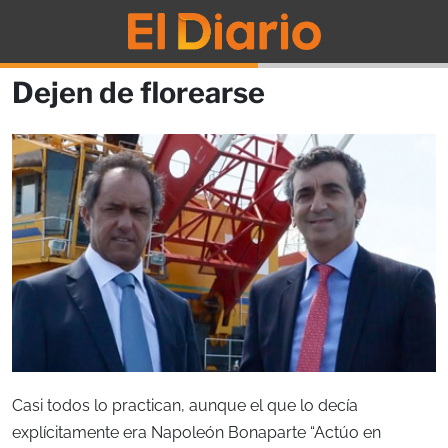
Dejen de florearse
Casi todos lo practican, aunque el que lo decía
explícitamente era Napoleón Bonaparte “Actúo en