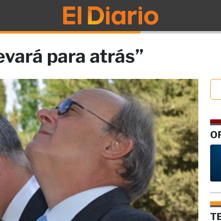
evará para atrás”
O
T