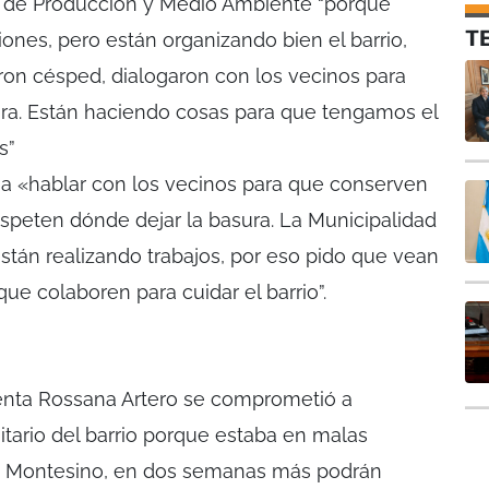
ía de Producción y Medio Ambiente “porque
T
ones, pero están organizando bien el barrio,
aron césped, dialogaron con los vecinos para
ura. Están haciendo cosas para que tengamos el
s”
 «hablar con los vecinos para que conserven
respeten dónde dejar la basura. La Municipalidad
stán realizando trabajos, por eso pido que vean
que colaboren para cuidar el barrio”.
enta Rossana Artero se comprometió a
itario del barrio porque estaba en malas
ún Montesino, en dos semanas más podrán