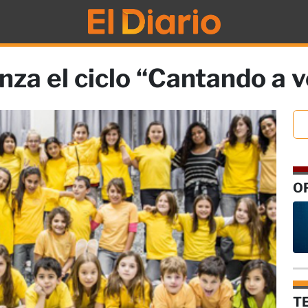
za el ciclo “Cantando a 
O
T