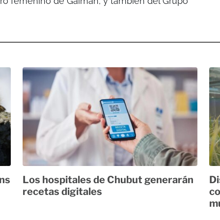
coro femenino de Gaiman, y también del Grupo
ans
Los hospitales de Chubut generarán
Di
recetas digitales
co
mu