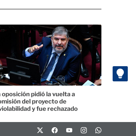
 oposición pidió la vuelta a
misión del proyecto de
violabilidad y fue rechazado