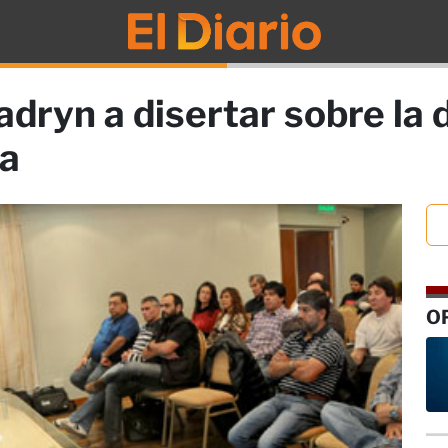
dryn a disertar sobre la d
ca
O