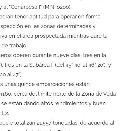
y al “Conarpesa I” (M.N. 0200).
erán tener aptitud para operar en forma
ospección en las zonas determinadas y
iva en el área prospectada mientras dure la
 de trabajo.
neros operen durante nueve días; tres en la
; tres en la Subárea II (del 45° 40’ al 46° 20’); y
20 al 47°).
ías unas quince embarcaciones están
4160, cerca del límite norte de la Zona de Veda
 se están dando altos rendimientos y buen
 L2.
cie totalizan 21.557 toneladas, de acuerdo al