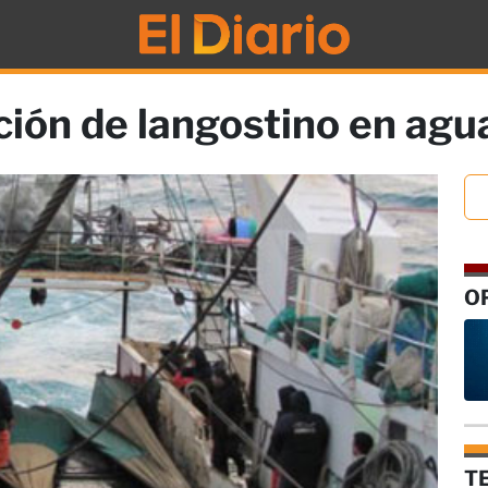
ión de langostino en agu
O
T