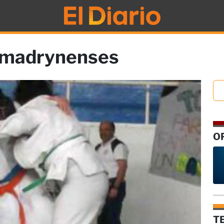
s madrynenses
O
T