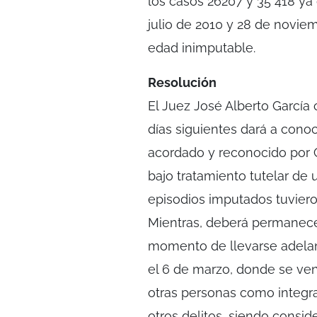
los casos 26207 y 35 418 ya q
julio de 2010 y 28 de novi
edad inimputable.
Resolución
El Juez José Alberto García
días siguientes dará a conoc
acordado y reconocido por 
bajo tratamiento tutelar de
episodios imputados tuviero
Mientras, deberá permanece
momento de llevarse adelant
el 6 de marzo, donde se vent
otras personas como integra
otros delitos, siendo consid