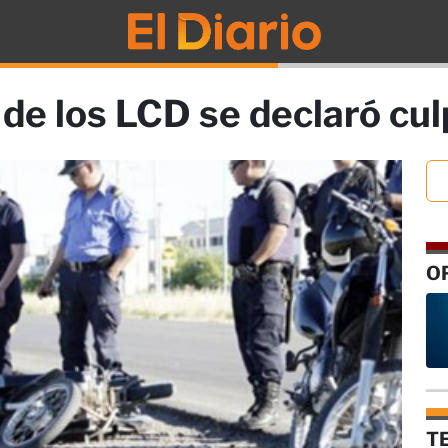
a de los LCD se declaró cu
O
T