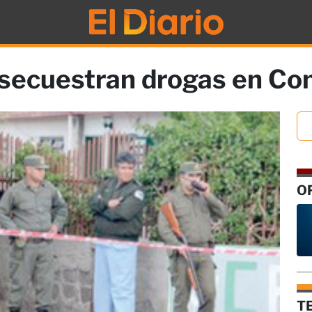
 secuestran drogas en C
O
T