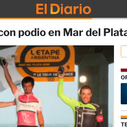
on podio en Mar del Plat
O
T